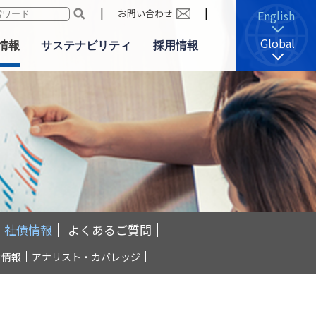
|
|
お問い合わせ
English
Global
R情報
サステナビリティ
採用情報
お問い合わせ
株式・社債情報
株式基本情報
カタログダウンロード
株主還元（配当等）
お役立ち情報
株主優待情報
制
株主の状況
株式事務手続きのご案内
社債・格付情報
・社債情報
よくあるご質問
アナリスト・カバレッジ
付情報
アナリスト・カバレッジ
よくあるご質問