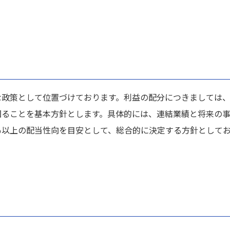
ント
株主総会
ション
な政策として位置づけております。利益の配分につきましては
図ることを基本方針とします。具体的には、連結業績と将来の
％以上の配当性向を目安として、総合的に決定する方針として