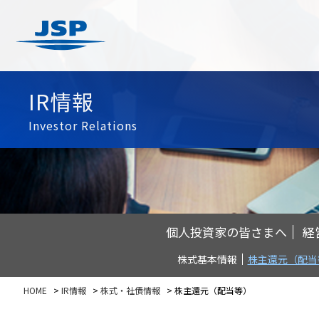
会社情報
研究開発
用途から探す
個人投資家の皆さまへ
社長メッセージ
JSPに
新事業
IR情報
基本情報
食品用容器
JSPについて
事業概
サステナビリティ経営
Investor Relations
ご挨拶
広告・宣伝用途
JSPの
環境
経営方針
企業理念
FPD関連保護用途
業界環
環境マネジメント体制
社長メッセージ
沿革
緩衝・梱包・物流用途
会社案
環境保全
長期ビジョン
役員一覧
住宅・建築・養生用途
化学品・製品安全
中期経営計画
組織図
土木用途
個人投資家の皆さまへ
経
気候変動対応
コーポレート・ガバナンス
主要製品一覧
農業・水産・畜産用途
株式基本情報
株主還元（配当
事業等のリスク
自動車・車両関連用途
ディスクロージャーポリシー
その他の用途
HOME
>
IR情報
>
株式・社債情報
> 株主還元（配当等）