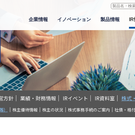
企業情報
イノベーション
製品情報
I
ついて
開発
50音で探す
業績・財務情報
社会
グローバルネットワーク
海外開発拠点
事業から探す
IR資料室
コーポレート・ガバナンス
要
ア行・カ行
業績ハイライト
人的資本に関する考え方及び
グループ編成
生活資材
最新資料
基本的な考え方
取り組み
強み
サ行・タ行
セグメント別情報
JSP国内事業所一覧
産業資材
決算短信
役員一覧
ダイバーシティ
境の説明
ナ行・ハ行
主な経営指標
国内グループ会社一覧
建築土木資材
有価証券報告書
コーポレート・ガバナンス体制
人材育成
内動画
マ行・ヤ行
貸借対照表
海外グループ会社一覧
高機能材
株主向け報告書
内部統制システム・リスク管理体
ワークライフバランス
ラ行・ワ行
損益計算書
ＥＰＳ
Corporate Report
レスポンシブル・ケア
社会貢献活動
英字
キャッシュ・フロー計算書
新事業・研究開発
その他の資料
営方針
安全
業績・財務情報
IRイベント
IR資料室
株式
RC活動
品質保証
RC推進体制
IRイベント
等）
株主優待情報
株主の状況
株式事務手続のご案内
社債・格
調達
RC中期目標と活動計画
決算説明会
情報システム基盤の強化
個人投資家向け会社説明会